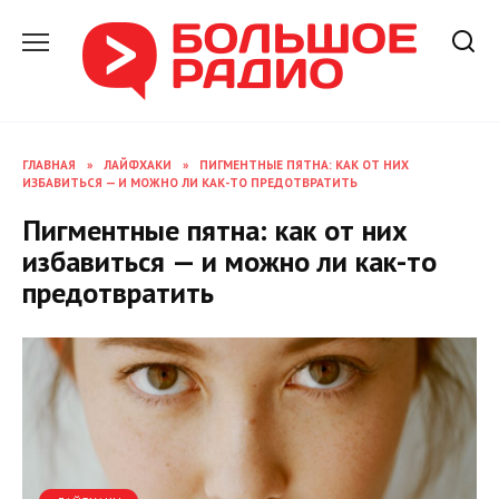
Перейти
к
содержанию
ГЛАВНАЯ
»
ЛАЙФХАКИ
»
ПИГМЕНТНЫЕ ПЯТНА: КАК ОТ НИХ
ИЗБАВИТЬСЯ — И МОЖНО ЛИ КАК-ТО ПРЕДОТВРАТИТЬ
Пигментные пятна: как от них
избавиться — и можно ли как-то
предотвратить