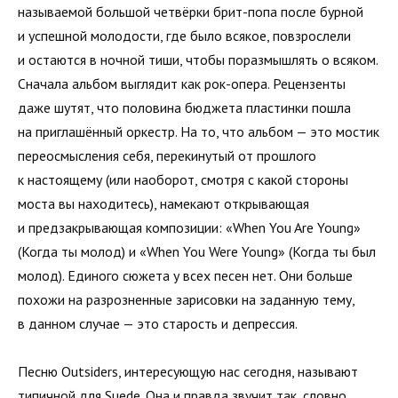
называемой большой четвёрки брит-попа после бурной
и успешной молодости, где было всякое, повзрослели
и остаются в ночной тиши, чтобы поразмышлять о всяком.
Сначала альбом выглядит как рок-опера. Рецензенты
даже шутят, что половина бюджета пластинки пошла
на приглашённый оркестр. На то, что альбом — это мостик
переосмысления себя, перекинутый от прошлого
к настоящему (или наоборот, смотря с какой стороны
моста вы находитесь), намекают открывающая
и предзакрывающая композиции: «When You Are Young»
(Когда ты молод) и «When You Were Young» (Когда ты был
молод). Единого сюжета у всех песен нет. Они больше
похожи на разрозненные зарисовки на заданную тему,
в данном случае — это старость и депрессия.
Песню Outsiders, интересующую нас сегодня, называют
типичной для Suede. Она и правда звучит так, словно