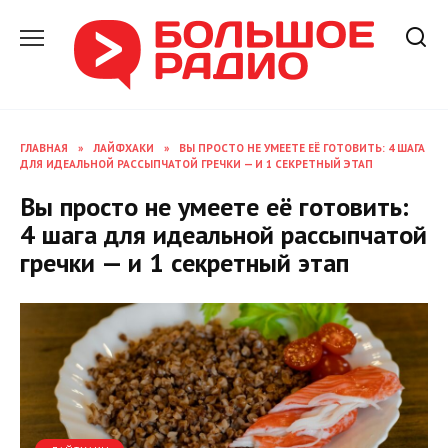
Перейти
к
содержанию
ГЛАВНАЯ
»
ЛАЙФХАКИ
»
ВЫ ПРОСТО НЕ УМЕЕТЕ ЕЁ ГОТОВИТЬ: 4 ШАГА
ДЛЯ ИДЕАЛЬНОЙ РАССЫПЧАТОЙ ГРЕЧКИ — И 1 СЕКРЕТНЫЙ ЭТАП
Вы просто не умеете её готовить:
4 шага для идеальной рассыпчатой
гречки — и 1 секретный этап