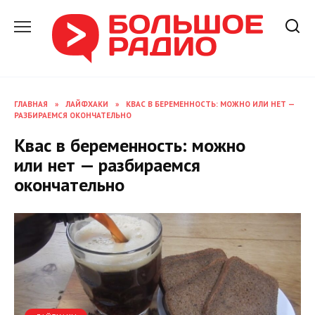
Перейти
к
содержанию
ГЛАВНАЯ
»
ЛАЙФХАКИ
»
КВАС В БЕРЕМЕННОСТЬ: МОЖНО ИЛИ НЕТ —
РАЗБИРАЕМСЯ ОКОНЧАТЕЛЬНО
Квас в беременность: можно
или нет — разбираемся
окончательно