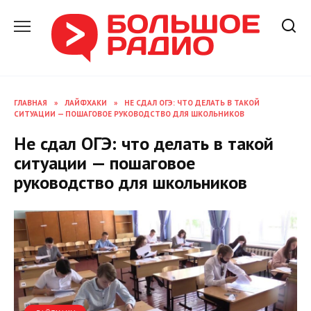
Перейти
к
содержанию
ГЛАВНАЯ
»
ЛАЙФХАКИ
»
НЕ СДАЛ ОГЭ: ЧТО ДЕЛАТЬ В ТАКОЙ
СИТУАЦИИ — ПОШАГОВОЕ РУКОВОДСТВО ДЛЯ ШКОЛЬНИКОВ
Не сдал ОГЭ: что делать в такой
ситуации — пошаговое
руководство для школьников