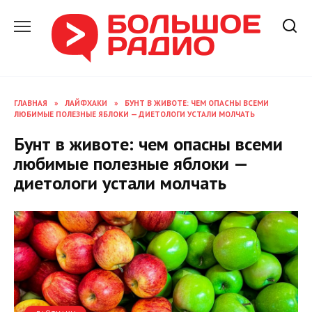
Перейти
к
содержанию
ГЛАВНАЯ
»
ЛАЙФХАКИ
»
БУНТ В ЖИВОТЕ: ЧЕМ ОПАСНЫ ВСЕМИ
ЛЮБИМЫЕ ПОЛЕЗНЫЕ ЯБЛОКИ — ДИЕТОЛОГИ УСТАЛИ МОЛЧАТЬ
Бунт в животе: чем опасны всеми
любимые полезные яблоки —
диетологи устали молчать