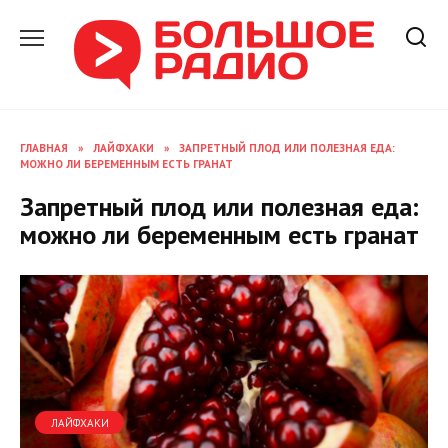
Перейти
к
содержанию
ГЛАВНАЯ
»
ЛАЙФХАКИ
»
ЗАПРЕТНЫЙ ПЛОД ИЛИ ПОЛЕЗНАЯ ЕДА:
МОЖНО ЛИ БЕРЕМЕННЫМ ЕСТЬ ГРАНАТ
Запретный плод или полезная еда:
можно ли беременным есть гранат
ЛАЙФХАКИ