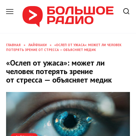
Перейти
к
содержанию
ГЛАВНАЯ
»
ЛАЙФХАКИ
»
«ОСЛЕП ОТ УЖАСА»: МОЖЕТ ЛИ ЧЕЛОВЕК
ПОТЕРЯТЬ ЗРЕНИЕ ОТ СТРЕССА — ОБЪЯСНЯЕТ МЕДИК
«Ослеп от ужаса»: может ли
человек потерять зрение
от стресса — объясняет медик