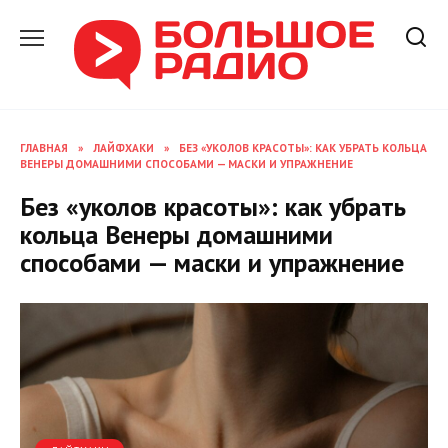
Перейти
к
содержанию
ГЛАВНАЯ
»
ЛАЙФХАКИ
»
БЕЗ «УКОЛОВ КРАСОТЫ»: КАК УБРАТЬ КОЛЬЦА
ВЕНЕРЫ ДОМАШНИМИ СПОСОБАМИ — МАСКИ И УПРАЖНЕНИЕ
Без «уколов красоты»: как убрать
кольца Венеры домашними
способами — маски и упражнение