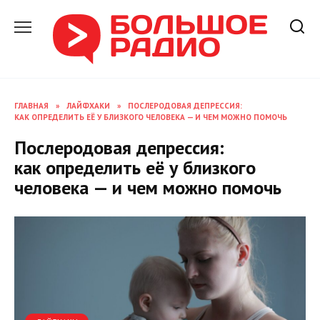
Перейти
к
содержанию
ГЛАВНАЯ
»
ЛАЙФХАКИ
»
ПОСЛЕРОДОВАЯ ДЕПРЕССИЯ:
КАК ОПРЕДЕЛИТЬ ЕЁ У БЛИЗКОГО ЧЕЛОВЕКА — И ЧЕМ МОЖНО ПОМОЧЬ
Послеродовая депрессия:
как определить её у близкого
человека — и чем можно помочь