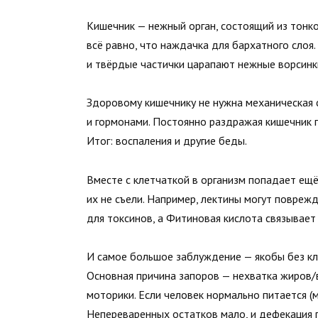
Кишечник — нежный орган, состоящий из тонког
всё равно, что наждачка для бархатного слоя.
и твёрдые частички царапают нежные ворсинк
Здоровому кишечнику не нужна механическая с
и гормонами. Постоянно раздражая кишечник г
Итог: воспаления и другие беды.
Вместе с клетчаткой в организм попадает ещ
их не съели. Например, лектины могут повреж
для токсинов, а Фитиновая кислота связывает
И самое большое заблуждение — якобы без кле
Основная причина запоров — нехватка жиров/
моторики. Если человек нормально питается (мя
Непереваренных остатков мало, и дефекация п