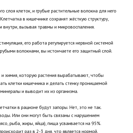
о слоя клеток, и грубые растительные волокна для него
 Клетчатка в кишечнике сохранят жёсткую структуру,
и внутри, вызывая травмы и микровоспаления.
тимуляция, его работа регулируется нервной системой
рубыми волокнами, вы истончаете его защитный слой.
ё и химия, которую растения вырабатывают, чтобы
дать клетки кишечника и делать стенку проницаемой
 минералы и выводит их из организма.
тчатки в рационе будут запоры. Нет, это не так.
воды. Или они могут быть связаны с нарушением
со, рыба, жиры, яйца), пища усваивается на 95%.
роисходит раз в 2-3 дня, что является нормой.