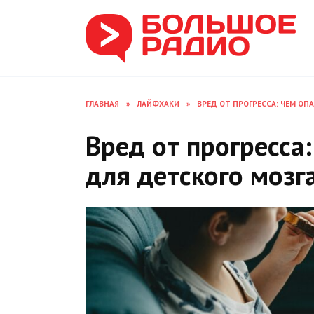
Перейти
к
содержанию
ГЛАВНАЯ
»
ЛАЙФХАКИ
»
ВРЕД ОТ ПРОГРЕССА: ЧЕМ ОП
Вред от прогресса
для детского мозг