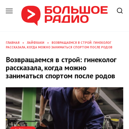
Перейти
к
содержанию
ГЛАВНАЯ
»
ЛАЙФХАКИ
»
ВОЗВРАЩАЕМСЯ В СТРОЙ: ГИНЕКОЛОГ
РАССКАЗАЛА, КОГДА МОЖНО ЗАНИМАТЬСЯ СПОРТОМ ПОСЛЕ РОДОВ
Возвращаемся в строй: гинеколог
рассказала, когда можно
заниматься спортом после родов