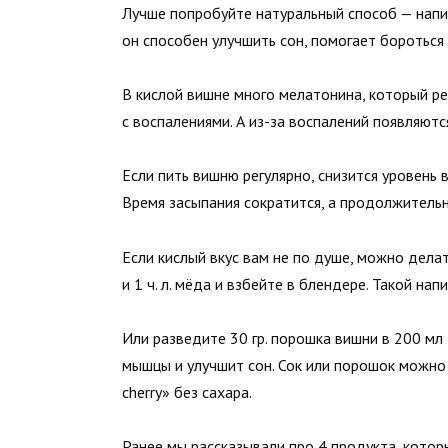
Лучше попробуйте натуральный способ — напи
он способен улучшить сон, помогает бороться
В кислой вишне много мелатонина, который ре
с воспалениями. А из-за воспалений появляютс
Если пить вишню регулярно, снизится уровень 
Время засыпания сократится, а продолжительн
Если кислый вкус вам не по душе, можно дела
и 1 ч. л. мёда и взбейте в блендере. Такой на
Или разведите 30 гр. порошка вишни в 200 мл
мышцы и улучшит сон. Сок или порошок можно 
cherry» без сахара.
Ранее мы
рассказывали
про 4 продукта, котор