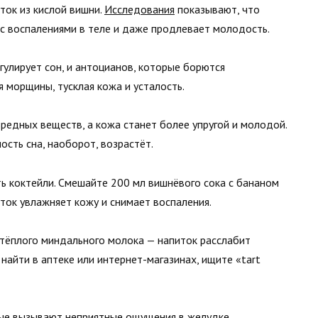
ток из кислой вишни.
Исследования
показывают, что
 с воспалениями в теле и даже продлевает молодость.
гулирует сон, и антоцианов, которые борются
я морщины, тусклая кожа и усталость.
вредных веществ, а кожа станет более упругой и молодой.
ость сна, наоборот, возрастёт.
ть коктейли. Смешайте 200 мл вишнёвого сока с бананом
питок увлажняет кожу и снимает воспаления.
 тёплого миндального молока — напиток расслабит
найти в аптеке или интернет-магазинах, ищите «tart
ые вызывают неприятные ощущения в желудке.