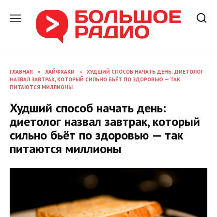
Перейти
к
содержанию
ГЛАВНАЯ
»
ЛАЙФХАКИ
»
ХУДШИЙ СПОСОБ НАЧАТЬ ДЕНЬ: ДИЕТОЛОГ
НАЗВАЛ ЗАВТРАК, КОТОРЫЙ СИЛЬНО БЬЁТ ПО ЗДОРОВЬЮ — ТАК
ПИТАЮТСЯ МИЛЛИОНЫ
Худший способ начать день:
диетолог назвал завтрак, который
сильно бьёт по здоровью — так
питаются миллионы