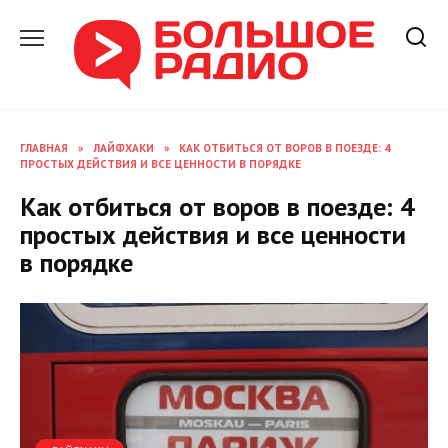
Перейти
к
содержанию
ГЛАВНАЯ
»
ЛАЙФХАКИ
»
КАК ОТБИТЬСЯ ОТ ВОРОВ В ПОЕЗДЕ: 4
ПРОСТЫХ ДЕЙСТВИЯ И ВСЕ ЦЕННОСТИ В ПОРЯДКЕ
Как отбиться от воров в поезде: 4
простых действия и все ценности
в порядке