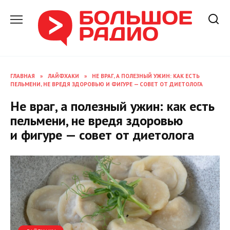
Перейти
к
содержанию
ГЛАВНАЯ
»
ЛАЙФХАКИ
»
НЕ ВРАГ, А ПОЛЕЗНЫЙ УЖИН: КАК ЕСТЬ
ПЕЛЬМЕНИ, НЕ ВРЕДЯ ЗДОРОВЬЮ И ФИГУРЕ — СОВЕТ ОТ ДИЕТОЛОГА
Не враг, а полезный ужин: как есть
пельмени, не вредя здоровью
и фигуре — совет от диетолога