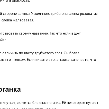
м-то и опасность.
 стороне шляпки. У желчного гриба она слегка розоватая,
 слегка желтоватая.
етствовать своему названию. Так что если вдруг
айте.
о отличить по цвету трубчатого слоя. Он более
сным оттенком. Если видите это, а также замечаете, что
оганка
кнуться, является бледная поганка. Её некоторые путают