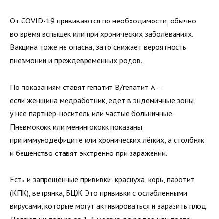
От COVID-19 прививаются по необходимости, обычно
во время вспышек или при хронических заболеваниях.
Вакцина тоже не опасна, зато снижает вероятность
пневмонии и преждевременных родов.
По показаниям ставят гепатит B/гепатит А —
если женщина медработник, едет в эндемичные зоны,
у неё партнёр-носитель или частые больничные.
Пневмококк или менингококк показаны
при иммунодефиците или хронических лёгких, а столбняк
и бешенство ставят экстренно при заражении.
Есть и запрещённые прививки: краснуха, корь, паротит
(КПК), ветрянка, БЦЖ. Это прививки с ослабленными
вирусами, которые могут активироваться и заразить плод.
Делают их только за 1-3 месяца до родов или после