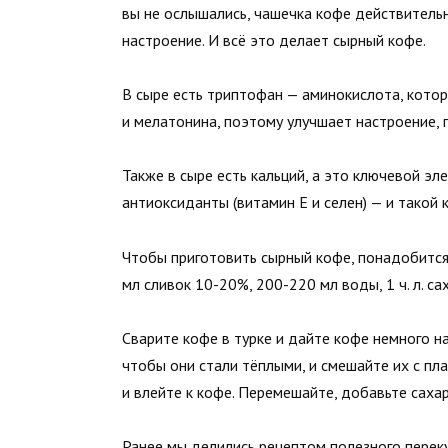
вы не ослышались, чашечка кофе действительн
настроение. И всё это делает сырный кофе.
В сыре есть триптофан — аминокислота, кото
и мелатонина, поэтому улучшает настроение, 
Также в сыре есть кальций, а это ключевой э
антиоксиданты (витамин Е и селен) — и такой
Чтобы приготовить сырный кофе, понадобится: 5
мл сливок 10-20%, 200-220 мл воды, 1 ч. л. сах
Сварите кофе в турке и дайте кофе немного н
чтобы они стали тёплыми, и смешайте их с пл
и влейте к кофе. Перемешайте, добавьте сахар
Ранее мы
делились
рецептом полезного переку