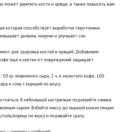
о может укрепить кости и хрящи, а также повысить вам
рая которая способствует выработке серотонина
повышает уровень энергии и улучшает сон.
лемент для здоровья костей и хрящей. Добавляем
 кофе ещё и клетки от повреждений защищает.
0 гр. плавленого сыра, 2 ч. л. молотого кофе, 100
ара и соль с корицей по вкусу.
астояться. В небольшой кастрюльке подогрейте сливки,
авленым сыром. Взбейте массу до пышной консистенции
/соль/корицу по вкусу и подавайте сразу.
са — онигири с горбушей.