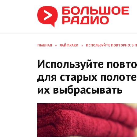
Перейти
к
содержанию
ГЛАВНАЯ
»
ЛАЙФХАКИ
»
ИСПОЛЬЗУЙТЕ ПОВТОРНО: 3 
Используйте повто
для старых полоте
их выбрасывать