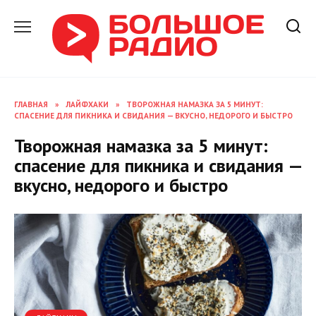
Перейти
к
содержанию
ГЛАВНАЯ
»
ЛАЙФХАКИ
»
ТВОРОЖНАЯ НАМАЗКА ЗА 5 МИНУТ:
СПАСЕНИЕ ДЛЯ ПИКНИКА И СВИДАНИЯ — ВКУСНО, НЕДОРОГО И БЫСТРО
Творожная намазка за 5 минут:
спасение для пикника и свидания —
вкусно, недорого и быстро