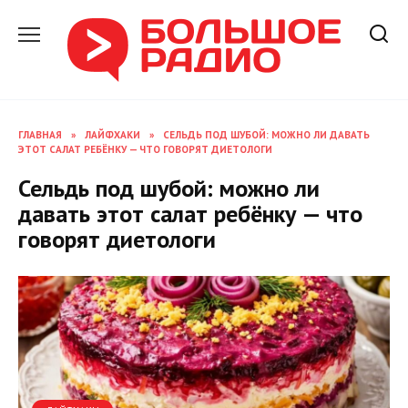
Перейти
к
содержанию
ГЛАВНАЯ
»
ЛАЙФХАКИ
»
СЕЛЬДЬ ПОД ШУБОЙ: МОЖНО ЛИ ДАВАТЬ
ЭТОТ САЛАТ РЕБЁНКУ — ЧТО ГОВОРЯТ ДИЕТОЛОГИ
Сельдь под шубой: можно ли
давать этот салат ребёнку — что
говорят диетологи