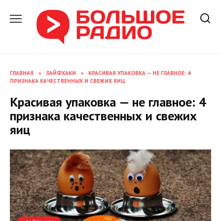
Перейти
к
содержанию
ГЛАВНАЯ
»
ЛАЙФХАКИ
»
КРАСИВАЯ УПАКОВКА — НЕ ГЛАВНОЕ: 4
ПРИЗНАКА КАЧЕСТВЕННЫХ И СВЕЖИХ ЯИЦ
Красивая упаковка — не главное: 4
признака качественных и свежих
яиц