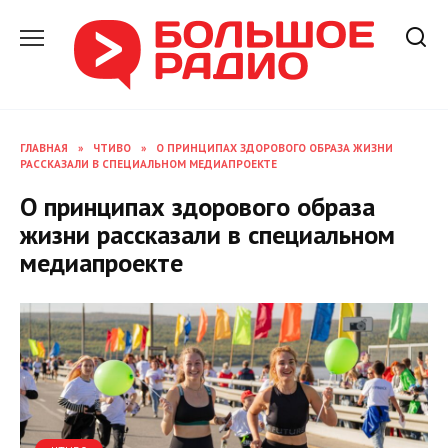
Перейти
к
содержанию
ГЛАВНАЯ
»
ЧТИВО
»
О ПРИНЦИПАХ ЗДОРОВОГО ОБРАЗА ЖИЗНИ
РАССКАЗАЛИ В СПЕЦИАЛЬНОМ МЕДИАПРОЕКТЕ
О принципах здорового образа
жизни рассказали в специальном
медиапроекте